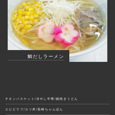
鯛だしラーメン
チキンバスケット/冷やし中華/鍋焼きうどん
エビピラフ/カツ丼/長崎ちゃんぽん