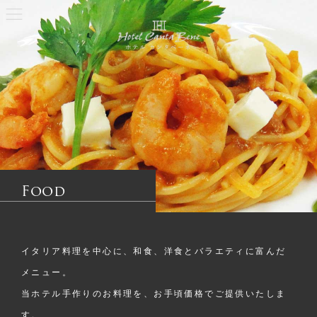
コ
ナ
ン
ビ
テ
ゲ
ン
ー
ツ
シ
へ
ョ
ス
ン
キ
に
ッ
移
プ
動
Food
イタリア料理を中心に、和食、洋食とバラエティに富んだ
メニュー。
当ホテル手作りのお料理を、お手頃価格でご提供いたしま
す。