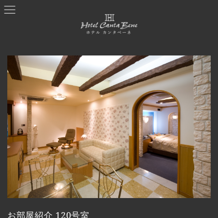
コ
ナ
ン
ビ
テ
ゲ
ン
ー
ツ
シ
へ
ョ
ス
ン
キ
に
ッ
移
プ
動
お部屋紹介 120号室