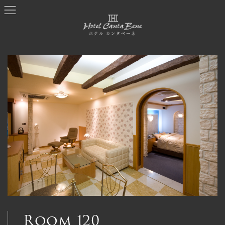
コ
ナ
ン
ビ
テ
ゲ
ン
ー
ツ
シ
へ
ョ
ス
ン
キ
に
ッ
移
プ
動
Room 120