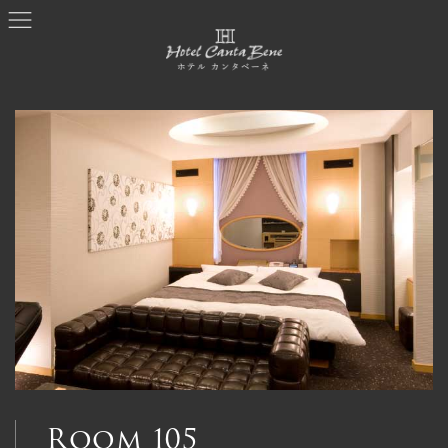
コ
ナ
ン
ビ
テ
ゲ
ン
ー
ツ
シ
へ
ョ
ス
ン
キ
に
ッ
移
プ
動
Room 105