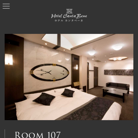
コ
ナ
ン
ビ
テ
ゲ
ン
ー
ツ
シ
へ
ョ
ス
ン
キ
に
ッ
移
プ
動
Room 107